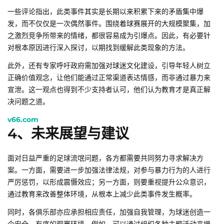
一些评论指出，此类事件其实是长期以来积累下来的矛盾集中爆
发，而不仅仅是一次偶然事件。围绕着球赛展开的大规模聚集，加
之激烈竞争所带来的情绪，都很容易成为引爆点。因此，有必要针
对根本原因进行深入探讨，以期找到缓解此类现象的方法。
此外，还有专家呼吁政府需加强对球迷文化建设，引导年轻人树立
正确价值观念，让他们能通过正常渠道表达情感，而非通过暴力来
宣泄。这一观点也得到不少支持者认可，他们认为教育才是真正解
决问题之道。
v66.com
4、未来展望与建议
面对日益严重的足球流氓问题，各方都需要共同努力寻求解决方
案。一方面，需要进一步加强法律法规，对参与暴力行为的人进行
严厉惩罚，以形成震慑效应；另一方面，则要重视提升公众意识，
通过教育来改善整体环境，从根本上减少此类事件发生概率。
同时，各俱乐部亦应承担相应责任，加强自我管理，为球迷创造一