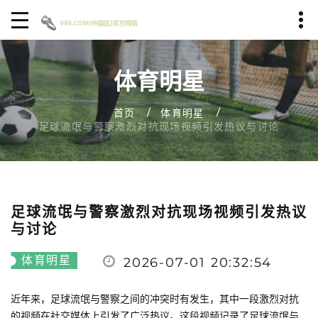
体育明星
首页
体育明星
足球流氓与警察激烈对抗现场视频引发热议与讨论
足球流氓与警察激烈对抗现场视频引发热议
与讨论
体育明星
2026-07-01 20:32:54
近年来，足球流氓与警察之间的冲突时有发生，其中一段激烈对抗
的视频在社交媒体上引发了广泛热议。这段视频记录了足球流氓与