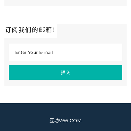
订阅我们的邮箱!
Enter Your E-mail
提交
互动V66.COM