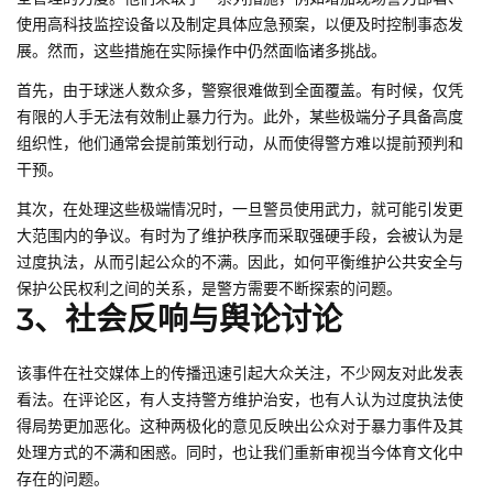
使用高科技监控设备以及制定具体应急预案，以便及时控制事态发
展。然而，这些措施在实际操作中仍然面临诸多挑战。
首先，由于球迷人数众多，警察很难做到全面覆盖。有时候，仅凭
有限的人手无法有效制止暴力行为。此外，某些极端分子具备高度
组织性，他们通常会提前策划行动，从而使得警方难以提前预判和
干预。
其次，在处理这些极端情况时，一旦警员使用武力，就可能引发更
大范围内的争议。有时为了维护秩序而采取强硬手段，会被认为是
过度执法，从而引起公众的不满。因此，如何平衡维护公共安全与
保护公民权利之间的关系，是警方需要不断探索的问题。
3、社会反响与舆论讨论
该事件在社交媒体上的传播迅速引起大众关注，不少网友对此发表
看法。在评论区，有人支持警方维护治安，也有人认为过度执法使
得局势更加恶化。这种两极化的意见反映出公众对于暴力事件及其
处理方式的不满和困惑。同时，也让我们重新审视当今体育文化中
存在的问题。