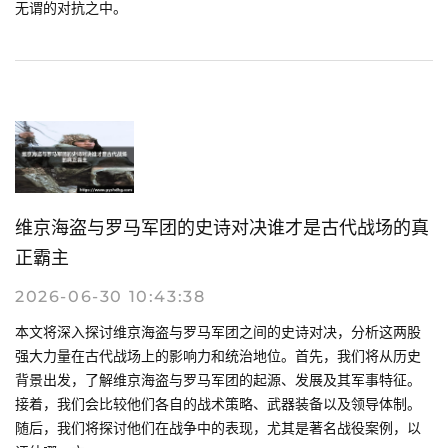
无谓的对抗之中。
维京海盗与罗马军团的史诗对决谁才是古代战场的真
正霸主
2026-06-30 10:43:38
本文将深入探讨维京海盗与罗马军团之间的史诗对决，分析这两股
强大力量在古代战场上的影响力和统治地位。首先，我们将从历史
背景出发，了解维京海盗与罗马军团的起源、发展及其军事特征。
接着，我们会比较他们各自的战术策略、武器装备以及领导体制。
随后，我们将探讨他们在战争中的表现，尤其是著名战役案例，以