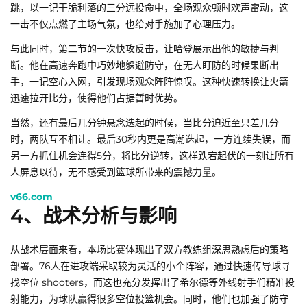
跳，以一记干脆利落的三分远投命中，全场观众顿时欢声雷动，这
一击不仅点燃了主场气氛，也给对手施加了心理压力。
与此同时，第二节的一次快攻反击，让哈登展示出他的敏捷与判
断。他在高速奔跑中巧妙地躲避防守，在无人盯防的时候果断出
手，一记空心入网，引发现场观众阵阵惊叹。这种快速转换让火箭
迅速拉开比分，使得他们占据暂时优势。
当然，还有最后几分钟悬念迭起的时候，当比分迫近至只差几分
时，两队互不相让。最后30秒内更是高潮迭起，一方连续失误，而
另一方抓住机会连得5分，将比分逆转，这样跌宕起伏的一刻让所有
人屏息以待，无不感受到篮球所带来的震撼力量。
v66.com
4、战术分析与影响
从战术层面来看，本场比赛体现出了双方教练组深思熟虑后的策略
部署。76人在进攻端采取较为灵活的小个阵容，通过快速传导球寻
找空位 shooters，而这也充分发挥出了希尔德等外线射手们精准投
射能力，为球队赢得很多空位投篮机会。同时，他们也加强了防守