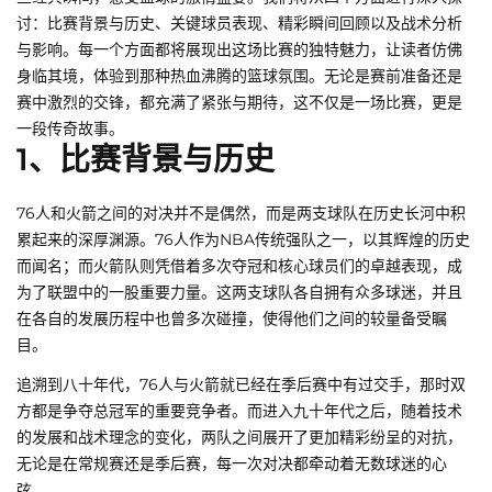
讨：比赛背景与历史、关键球员表现、精彩瞬间回顾以及战术分析
与影响。每一个方面都将展现出这场比赛的独特魅力，让读者仿佛
身临其境，体验到那种热血沸腾的篮球氛围。无论是赛前准备还是
赛中激烈的交锋，都充满了紧张与期待，这不仅是一场比赛，更是
一段传奇故事。
1、比赛背景与历史
76人和火箭之间的对决并不是偶然，而是两支球队在历史长河中积
累起来的深厚渊源。76人作为NBA传统强队之一，以其辉煌的历史
而闻名；而火箭队则凭借着多次夺冠和核心球员们的卓越表现，成
为了联盟中的一股重要力量。这两支球队各自拥有众多球迷，并且
在各自的发展历程中也曾多次碰撞，使得他们之间的较量备受瞩
目。
追溯到八十年代，76人与火箭就已经在季后赛中有过交手，那时双
方都是争夺总冠军的重要竞争者。而进入九十年代之后，随着技术
的发展和战术理念的变化，两队之间展开了更加精彩纷呈的对抗，
无论是在常规赛还是季后赛，每一次对决都牵动着无数球迷的心
弦。