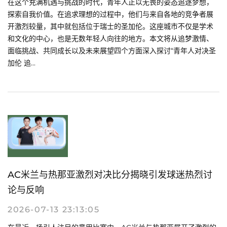
在这个充满机遇与挑战的时代，青年人正以无畏的姿态追逐梦想，
探索自我价值。在追求理想的过程中，他们与来自各地的竞争者展
开激烈较量，其中就包括位于瑞士的圣加伦。这座城市不仅是学术
和文化的中心，也是无数年轻人向往的地方。本文将从追梦激情、
面临挑战、共同成长以及未来展望四个方面深入探讨“青年人对决圣
加伦 追...
AC米兰与热那亚激烈对决比分揭晓引发球迷热烈讨
论与反响
2026-07-13 23:13:05