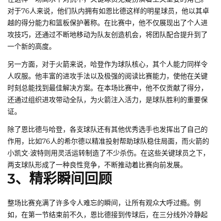
对于76人来说，他们队内拥有如恩比德这样的明星球员，他以其卓
越的得分能力和篮板保护著称。在比赛中，他不仅展现出了个人进
攻技巧，还通过不断地移动为队友创造机会，将团队配合提升到了
一个新的高度。
另一方面，对于火箭来说，哈登作为球队核心，其个人能力同样令
人叹服。他丰富的进攻手法以及极强的阅读比赛能力，使他在关键
时刻总能找到最佳解决方案。在本场比赛中，他不仅贡献了得分，
还通过组织进攻带动全队，为火箭注入活力，是球队胜利的重要保
证。
除了恩比德与哈登，各支球队还有其他优秀选手也发挥出了自己的
作用，比如76人的希尔德以精准投射帮助球队稳住局面，而火箭的
小凯文·波特则用灵活运转制造了不少杀伤。在这些关键球员之下，
两支球队形成了一种良性竞争，不断推动着比赛向前发展。
3、精彩瞬间回顾
整场比赛充满了许多令人难忘的瞬间，让所有观众大呼过瘾。例
如，在第一节结束前不久，恩比德接到传球后，在三分线外冷静起