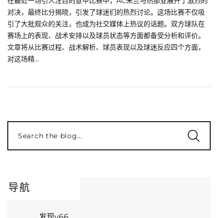
在最近一场引人注目的意甲比赛中，AC米兰与热那亚展开了激烈的
对决，最终比分揭晓，引发了球迷们的热烈讨论。这场比赛不仅吸
引了大批观众的关注，也成为社交媒体上热议的话题。双方球队在
赛场上的表现、战术安排以及球员状态等方面都备受分析和评价。
文章将从比赛过程、战术解析、球员表现以及球迷反应四个方面，
对这场精...
Search the blog...
导航
发现v66