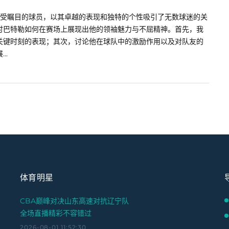
备受瞩目的球员，以其卓越的表现和独特的个性吸引了无数球迷的关
讨巴特勒如何在赛场上展现出他的领袖魅力与不屈精神。首先，我
关键时刻的表现；其次，讨论他在球队中的激励作用以及对队友的
..
体育明星
CBA巅峰对决山东高速对抗辽宁队
全场直播精彩不容错过
2026-08-01 11:52:30