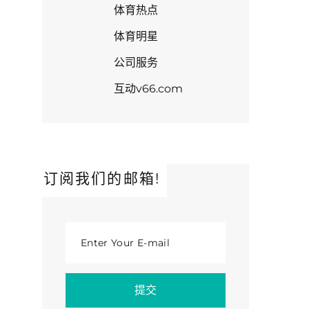
体育热点
体育明星
公司服务
互动v66.com
订阅我们的邮箱!
Enter Your E-mail
提交