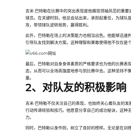
吉米·巴特勒在比赛中的突出表现是他展现领袖风范的重要
球员。在关键时刻，他总会站出来，承担起重任，为球队
攻，带领球队逆转局势，赢得胜利。
此外，巴特勒在场上的决策能力也相当出色。他能够迅速
引导队友找到解决方案。这种理智和果敢使得他不仅仅是
最后，巴特勒对自身身体素质的严格要求也为他的比赛表
态，从而可以全场高强度地参与到比赛中去。这种坚持不
量。
2、对队友的积极影响
吉米·巴特勒不仅关注自己的表现，也始终关心着队友的发
行动传递经验和技巧。他愿意分享自己的成功秘诀，这种
力。
同时，巴特勒以身作则，树立了良好的榜样。无论是在训