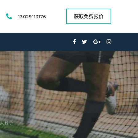
获取免费报价
13029113176
个人魅力