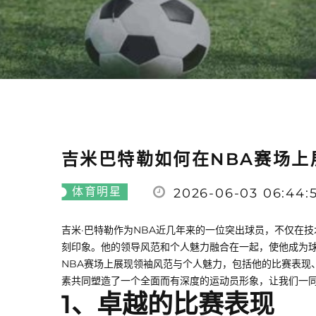
吉米巴特勒如何在NBA赛场上
体育明星
2026-06-03 06:44:
吉米·巴特勒作为NBA近几年来的一位突出球员，不仅在
刻印象。他的领导风范和个人魅力融合在一起，使他成为球
NBA赛场上展现领袖风范与个人魅力，包括他的比赛表现
素共同塑造了一个全面而有深度的运动员形象，让我们一
1、卓越的比赛表现