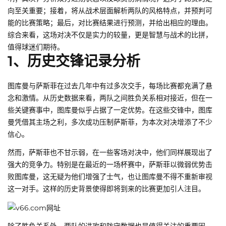
向至关重要；接着，将从战术层面解析两队的风格特点，并预判可
能的比赛策略；最后，对比赛结果进行预测，并给出相应的理由。
综合来看，这场对决不仅是实力的较量，更是智慧与战术的比拼，
值得球迷们期待。
1、历史交锋记录分析
图库曼与萨斯菲在过去几年中有过多次交手，每场比赛都充满了悬
念和激情。从历史数据来看，两队之间胜负关系相对接近，但在一
些关键赛事中，图库曼似乎占据了一定优势。在这些交锋中，图库
曼凭借其主场之利，多次成功压制萨斯菲，为本次对决增添了不少
信心。
然而，萨斯菲也不甘示弱，在一些客场对决中，他们同样展现出了
强大的竞争力。特别是在最近的一场杯赛中，萨斯菲以微弱优势击
败图库曼，这无疑为他们增强了士气，也让图库曼不得不重新审视
这一对手。这样的历史背景使得即将到来的比赛更加引人注目。
除了胜负关系外，两队的进攻和防守数据也是值得关注的重要因