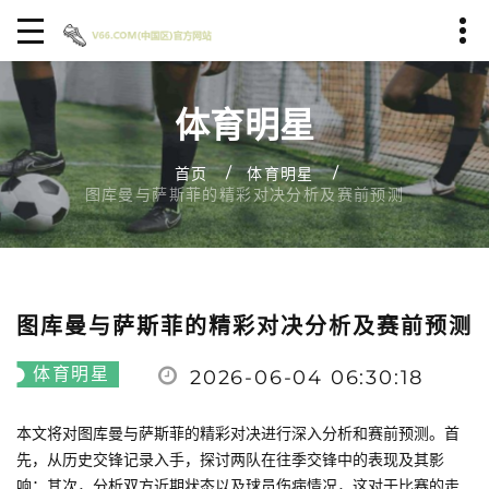
体育明星
首页
体育明星
图库曼与萨斯菲的精彩对决分析及赛前预测
图库曼与萨斯菲的精彩对决分析及赛前预测
体育明星
2026-06-04 06:30:18
本文将对图库曼与萨斯菲的精彩对决进行深入分析和赛前预测。首
先，从历史交锋记录入手，探讨两队在往季交锋中的表现及其影
响；其次，分析双方近期状态以及球员伤病情况，这对于比赛的走