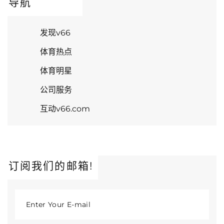
导航
发现v66
体育热点
体育明星
公司服务
互动v66.com
订阅我们的邮箱!
Enter Your E-mail