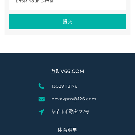
Enter Your E-mail
提交
互动V66.COM
13029113176
nnvavpnx@126.com
毕节市币霉庄222号
体育明星