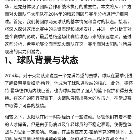
华，还充分体现了团队合作和战术执行的重要性。本文将从四个方
面对火箭队与太阳队在2014年的精彩回顾与赛季分析进行详细阐
述。首先，我们将回顾两支球队的基本情况和当时的状态。接着，
将深入探讨这场比赛中的关键表现和战术安排，并进一步分析其对
整个赛季的影响，最后总结这场比赛给球迷带来的深远意义。通过
这些分析，希望能够全面呈现火箭队在这一赛季面对太阳队时所展
现出的实力和潜力。
1、球队背景与状态
2014年，对于火箭队来说是一个充满希望的赛季。球队在夏季引进
了超级明星詹姆斯·哈登，他成为了球队进攻端的核心。此外，德怀
特·霍华德作为内线巨兽，也为球队提供了强大的篮下保护和得分支
持。在这样的阵容配置下，火箭队展现出强大的攻击力，在常规赛
中取得了可喜的战绩。
相较之下，太阳队在同一时期经历了一些波动。尽管他们有着不错
的人才储备，但是由于伤病以及年轻球员的不稳定表现，使得整体
战斗力受到一定影响。然而，在主教练杰夫·霍纳塞克的带领下，太
阳队依然展现出顽强拼搏的精神，他们对于每一场比赛都全力以