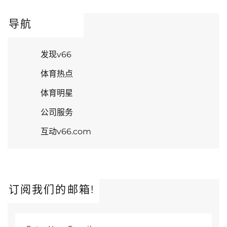
导航
发现v66
体育热点
体育明星
公司服务
互动v66.com
订阅我们的邮箱!