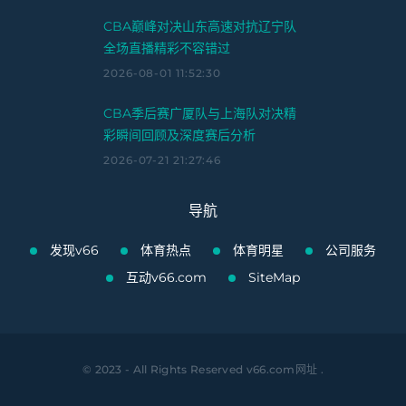
CBA巅峰对决山东高速对抗辽宁队
全场直播精彩不容错过
2026-08-01 11:52:30
CBA季后赛广厦队与上海队对决精
彩瞬间回顾及深度赛后分析
2026-07-21 21:27:46
导航
发现v66
体育热点
体育明星
公司服务
互动v66.com
SiteMap
© 2023 - All Rights Reserved
v66.com网址
.