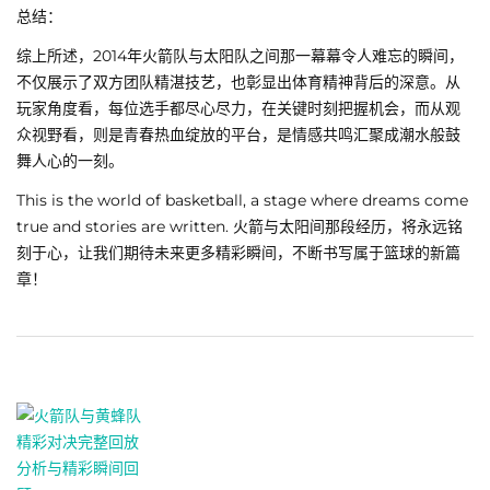
总结：
综上所述，2014年火箭队与太阳队之间那一幕幕令人难忘的瞬间，
不仅展示了双方团队精湛技艺，也彰显出体育精神背后的深意。从
玩家角度看，每位选手都尽心尽力，在关键时刻把握机会，而从观
众视野看，则是青春热血绽放的平台，是情感共鸣汇聚成潮水般鼓
舞人心的一刻。
This is the world of basketball, a stage where dreams come
true and stories are written. 火箭与太阳间那段经历，将永远铭
刻于心，让我们期待未来更多精彩瞬间，不断书写属于篮球的新篇
章！