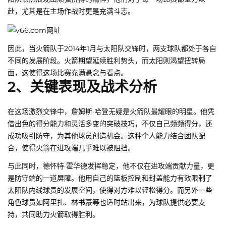
赴，尤其是在主场作战时更是充满斗志。
因此，当火箭队于2014年1月与太阳队交锋时，两支球队都处于各自
不同的发展阶段。火箭期望延续胜利势头，而太阳则渴望扭转局
面，这使得这场比赛充满悬念与看点。
2、关键表现及战术分析
在这场激烈交锋中，詹姆斯·哈登无疑是火箭队最耀眼的明星。他凭
借出色的得分能力和灵活多变的突破技巧，不仅自己频频得分，还
成功吸引防守，为其他球员创造机会。这种个人能力结合团队配
合，使得火箭在进攻端几乎难以被阻挡。
与此同时，德怀特·霍华德发挥稳定，他不仅在进攻端贡献力量，更
是防守端的一道屏障。他用自己的篮板控制和封盖能力有效限制了
太阳队内线球员的发展空间，使得对方难以轻松得分。而另外一些
角色球员如阿里扎、林书豪等也适时站出来，为球队提供必要支
持，共同助力火箭取得胜利。