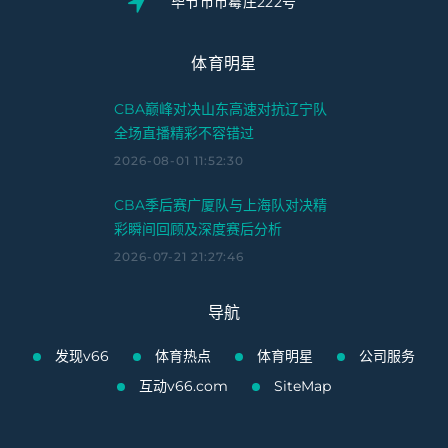
毕节市币霉庄222号
体育明星
CBA巅峰对决山东高速对抗辽宁队
全场直播精彩不容错过
2026-08-01 11:52:30
CBA季后赛广厦队与上海队对决精
彩瞬间回顾及深度赛后分析
2026-07-21 21:27:46
导航
发现v66
体育热点
体育明星
公司服务
互动v66.com
SiteMap