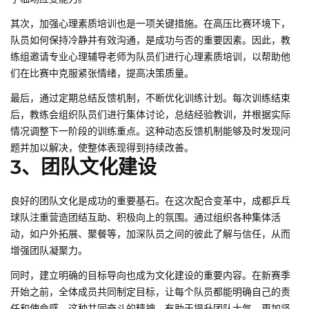
其次，加强心理素质培训也是一项关键措施。在高压比赛环境下，
队员如何保持冷静并有效沟通，是成功与否的重要因素。因此，教
练组邀请专业心理辅导老师为队员们进行心理素质培训，以帮助他
们在比赛中克服紧张情绪，提高决策质量。
最后，通过定期总结反馈机制，不断优化训练计划。每次训练结束
后，教练会组织队员们进行集体讨论，总结经验教训，并根据实际
情况调整下一阶段的训练重点。这种动态反馈机制能够及时发现问
题并加以解决，使整体表现得到持续改善。
3、团队文化建设
良好的团队文化是成功的重要基石。在这次配合变革中，成都乒乓
球队注重营造团结互助、积极向上的氛围。通过组织各种集体活
动，如户外拓展、聚餐等，加深队员之间的彼此了解与信任，从而
增强团队凝聚力。
同时，建立明确的目标导向也成为文化建设的重要内容。在新赛季
开始之前，全体成员共同制定目标，让每个队员都能明确自己的责
任和使命感。这种共同奋斗的精神，有助于提升团队士气，更加坚