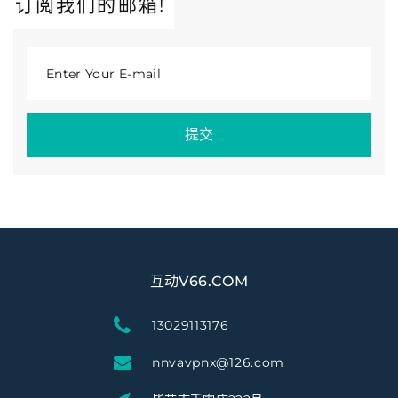
订阅我们的邮箱!
Enter Your E-mail
提交
互动V66.COM
13029113176
nnvavpnx@126.com