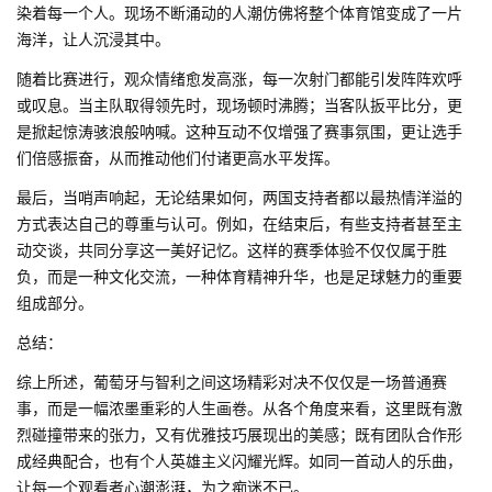
染着每一个人。现场不断涌动的人潮仿佛将整个体育馆变成了一片
海洋，让人沉浸其中。
随着比赛进行，观众情绪愈发高涨，每一次射门都能引发阵阵欢呼
或叹息。当主队取得领先时，现场顿时沸腾；当客队扳平比分，更
是掀起惊涛骇浪般呐喊。这种互动不仅增强了赛事氛围，更让选手
们倍感振奋，从而推动他们付诸更高水平发挥。
最后，当哨声响起，无论结果如何，两国支持者都以最热情洋溢的
方式表达自己的尊重与认可。例如，在结束后，有些支持者甚至主
动交谈，共同分享这一美好记忆。这样的赛季体验不仅仅属于胜
负，而是一种文化交流，一种体育精神升华，也是足球魅力的重要
组成部分。
总结：
综上所述，葡萄牙与智利之间这场精彩对决不仅仅是一场普通赛
事，而是一幅浓墨重彩的人生画卷。从各个角度来看，这里既有激
烈碰撞带来的张力，又有优雅技巧展现出的美感；既有团队合作形
成经典配合，也有个人英雄主义闪耀光辉。如同一首动人的乐曲，
让每一个观看者心潮澎湃，为之痴迷不已。