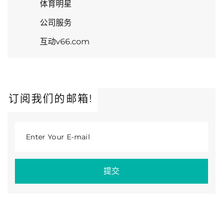
体育明星
公司服务
互动v66.com
订阅我们的邮箱!
Enter Your E-mail
提交