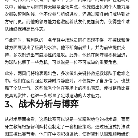
决中，葡萄牙明星前锋无疑是全场焦点，他凭借出色的个人能力屡
次撕破智利防线。他不仅参与组织进攻，还通过精准射门威胁到对
方守门员。而他的领导能力也激励着队友们更加努力，使得整个球
队始终保持高昂斗志。
与此同时，智利队的一名年轻中场球员同样表现不俗，在控球和传
球方面展现出了极高的水准。他不断向前插上，并为前锋提供支
持，多次制造出有威胁性的进攻。此外，他还在防守端积极回追，
为球队化解了一些危机，可以说是一位不可或缺的重要角色。
此外，两国门将均表现出色，多次做出关键扑救拯救球队于危难之
中。他们在面对强劲攻势时冷静应对，不仅提升了自身信心，也鼓
舞了全队士气。这些优秀个体在赛场上的杰出表现，使得整场比赛
更具观赏性，也进一步彰显了足球运动的人才魅力。
3、战术分析与博弈
从战术层面来看，这场比赛可以说是一堂精彩绝伦的战术课。葡萄
牙主教练根据智利队特点制定了一套相应策略，通过压迫式打法试
图掌控比赛节奏。他们在中圈积极逼抢，使得智利队很难顺畅组织