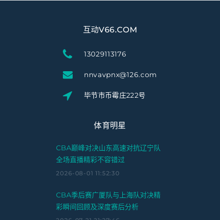
互动V66.COM
13029113176
nnvavpnx@126.com
毕节市币霉庄222号
体育明星
CBA巅峰对决山东高速对抗辽宁队
全场直播精彩不容错过
2026-08-01 11:52:30
CBA季后赛广厦队与上海队对决精
彩瞬间回顾及深度赛后分析