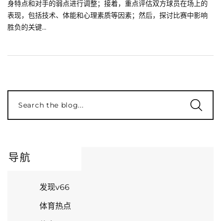
身特点和对手的弱点进行调整；接着，重点评估双方球员在场上的
表现，包括技术、体能和心理素质等因素；然后，探讨比赛中影响
胜负的关键...
Search the blog...
导航
发现v66
体育热点