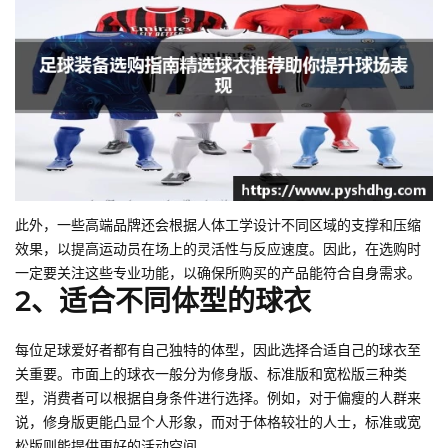
此外，一些高端品牌还会根据人体工学设计不同区域的支撑和压缩
效果，以提高运动员在场上的灵活性与反应速度。因此，在选购时
一定要关注这些专业功能，以确保所购买的产品能符合自身需求。
2、适合不同体型的球衣
每位足球爱好者都有自己独特的体型，因此选择合适自己的球衣至
关重要。市面上的球衣一般分为修身版、标准版和宽松版三种类
型，消费者可以根据自身条件进行选择。例如，对于偏瘦的人群来
说，修身版更能凸显个人形象，而对于体格较壮的人士，标准或宽
松版则能提供更好的活动空间。