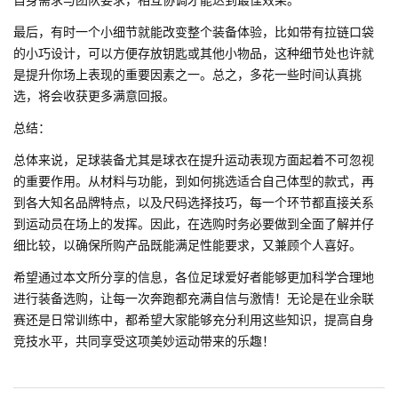
自身需求与团队要求，相互协调才能达到最佳效果。
最后，有时一个小细节就能改变整个装备体验，比如带有拉链口袋
的小巧设计，可以方便存放钥匙或其他小物品，这种细节处也许就
是提升你场上表现的重要因素之一。总之，多花一些时间认真挑
选，将会收获更多满意回报。
总结：
总体来说，足球装备尤其是球衣在提升运动表现方面起着不可忽视
的重要作用。从材料与功能，到如何挑选适合自己体型的款式，再
到各大知名品牌特点，以及尺码选择技巧，每一个环节都直接关系
到运动员在场上的发挥。因此，在选购时务必要做到全面了解并仔
细比较，以确保所购产品既能满足性能要求，又兼顾个人喜好。
希望通过本文所分享的信息，各位足球爱好者能够更加科学合理地
进行装备选购，让每一次奔跑都充满自信与激情！无论是在业余联
赛还是日常训练中，都希望大家能够充分利用这些知识，提高自身
竞技水平，共同享受这项美妙运动带来的乐趣！