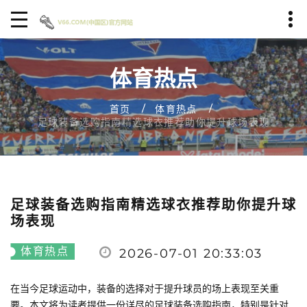
体育热点
首页
体育热点
足球装备选购指南精选球衣推荐助你提升球场表现
足球装备选购指南精选球衣推荐助你提升球
场表现
体育热点
2026-07-01 20:33:03
在当今足球运动中，装备的选择对于提升球员的场上表现至关重
要。本文将为读者提供一份详尽的足球装备选购指南，特别是针对