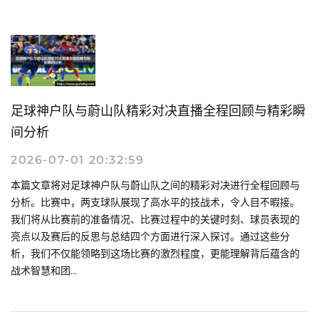
足球神户队与蔚山队精彩对决直播全程回顾与精彩瞬
间分析
2026-07-01 20:32:59
本篇文章将对足球神户队与蔚山队之间的精彩对决进行全程回顾与
分析。比赛中，两支球队展现了高水平的技战术，令人目不暇接。
我们将从比赛前的准备情况、比赛过程中的关键时刻、球员表现的
亮点以及赛后的反思与总结四个方面进行深入探讨。通过这些分
析，我们不仅能领略到这场比赛的激烈程度，更能理解背后蕴含的
战术智慧和团...