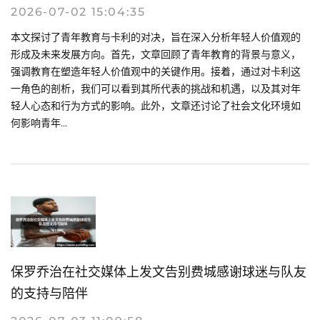
2026-07-02 15:04:35
本文探讨了青年教育与卡利的对决，旨在深入分析年轻人价值观的
形成及未来发展方向。首先，文章回顾了青年教育的背景与意义，
强调教育在塑造年轻人价值观中的关键作用。接着，通过对卡利这
一角色的剖析，我们可以看到其所代表的挑战和机遇，以及其对年
轻人心态和行为方式的影响。此外，文章还讨论了社会文化环境如
何影响青年...
保罗乔治在社交媒体上发文告别费城感谢球迷与队友
的支持与陪伴