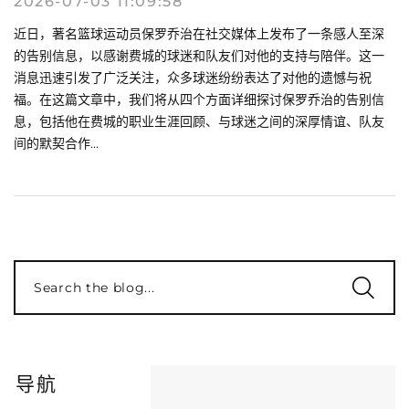
2026-07-03 11:09:58
近日，著名篮球运动员保罗乔治在社交媒体上发布了一条感人至深
的告别信息，以感谢费城的球迷和队友们对他的支持与陪伴。这一
消息迅速引发了广泛关注，众多球迷纷纷表达了对他的遗憾与祝
福。在这篇文章中，我们将从四个方面详细探讨保罗乔治的告别信
息，包括他在费城的职业生涯回顾、与球迷之间的深厚情谊、队友
间的默契合作...
Search the blog...
导航