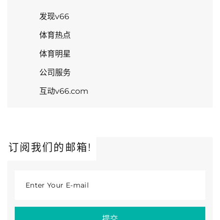
发现v66
体育热点
体育明星
公司服务
互动v66.com
订阅我们的邮箱!
Enter Your E-mail
提交