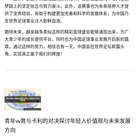
梦路上的坚定信念与努力奋斗。此外，该赛事也为未来培养人才提
供了宝贵经验，有助于构建更加完善和科学的发展体系，为中国乃
至世界足球事业注入新鲜血液。
期待未来，越来越多类似这样的精彩篮球盛会能够涌现出来，为广
大青少年的成长提供平台，同时也为中国足球事业发展开启新的篇
章。通过这样的努力，相信总有一天，中国会在世界足坛崭露头
角，实现真正属于我们的辉煌！
青年w育与卡利的对决探讨年轻人价值观与未来发展
方向