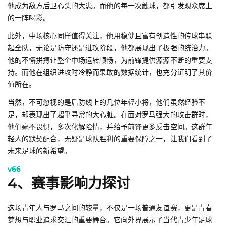
他成为敌方后卫心头的大患。而他的每一次触球，都引发观众席上
的一阵喝彩。
此外，中场核心同样值得关注，他用稳健且富有创造性的传球串联
起全队，无论是防守还是进攻阶段，他都展现出了极强的统治力。
他的不懈拼搏让整个中场运转顺畅，为前锋提供源源不断的重要支
持。而他在组织进攻时冷静而果敢的数据统计，也充分证明了其价
值所在。
当然，不可忽视的是后防线上的几位年轻小将，他们虽然经验不
足，却表现出了超乎寻常的大心脏。在面对罗马强大的攻击群时，
他们毫不畏惧，多次化解险情，并给予前锋更多反击空间。这群年
轻人的默契配合，无疑是球队胜利的重要保障之一，让我们看到了
未来足球的新希望。
v66
4、赛事影响力探讨
这场青年人与罗马之间的较量，不仅是一场普通友谊赛，更是青春
梦想与职业追求交汇的重要舞台。它向外界展示了当代青少年足球