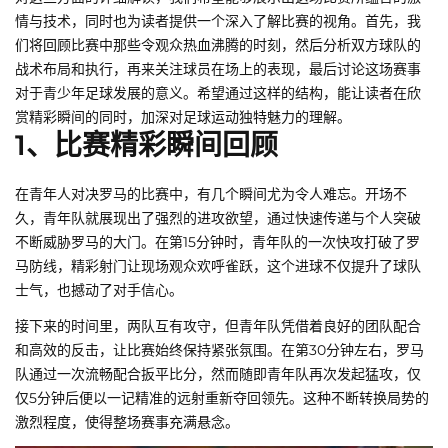
情与技术，同时也为读者提供一个深入了解比赛的视角。首先，我
们将回顾比赛中那些令观众热血沸腾的时刻，然后分析双方球队的
战术布局和执行，再来关注球员在场上的表现，最后讨论这场赛事
对于青少年足球发展的意义。希望通过这样的结构，能让读者在欣
赏精彩瞬间的同时，加深对足球运动独特魅力的理解。
1、比赛精彩瞬间回顾
在青年人对决罗马的比赛中，有几个瞬间尤为令人难忘。开场不
久，青年队就展现出了强烈的进攻欲望，通过快速传递与个人突破
不断威胁罗马的大门。在第15分钟时，青年队的一次快攻打破了罗
马防线，精彩射门让现场观众欢呼雀跃，这个进球不仅提升了球队
士气，也撼动了对手信心。
接下来的时间里，两队互有攻守，但青年队凭借着良好的团队配合
和高效的反击，让比赛始终保持紧张氛围。在第30分钟左右，罗马
队通过一次流畅配合扳平比分，然而随即青年队再次发起猛攻，仅
仅5分钟后便以一记精准的远射重新夺回领先。这种不断转换局势的
激烈程度，使得整场赛事充满悬念。