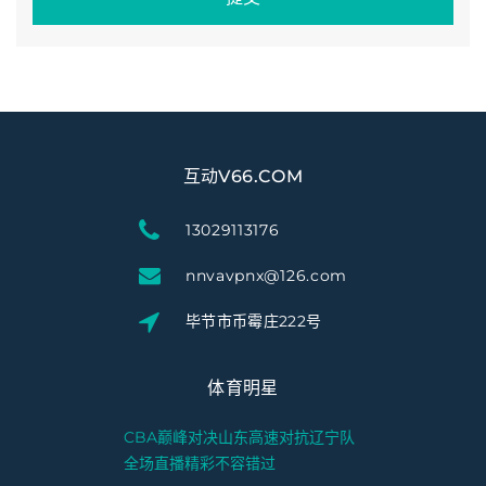
互动V66.COM
13029113176
nnvavpnx@126.com
毕节市币霉庄222号
体育明星
CBA巅峰对决山东高速对抗辽宁队
全场直播精彩不容错过