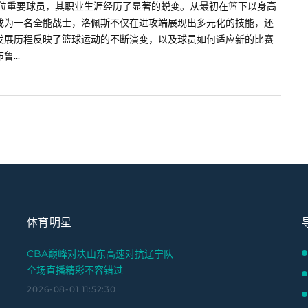
一位重要球员，其职业生涯经历了显著的蜕变。从最初在篮下以身高
成为一名全能战士，洛佩斯不仅在进攻端展现出多元化的技能，还
发展历程反映了篮球运动的不断演变，以及球员如何适应新的比赛
...
体育明星
CBA巅峰对决山东高速对抗辽宁队
全场直播精彩不容错过
2026-08-01 11:52:30