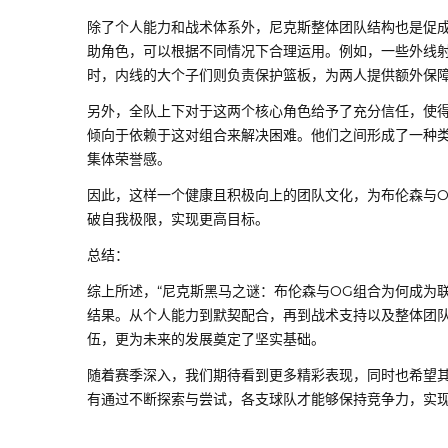
除了个人能力和战术体系外，尼克斯整体团队结构也是促
助角色，可以根据不同情况下合理运用。例如，一些外线
时，内线的大个子们则负责保护篮板，为两人提供额外保
另外，全队上下对于这两个核心角色给予了充分信任，使
倾向于依赖于这对组合来解决困难。他们之间形成了一种类
集体荣誉感。
因此，这样一个健康且积极向上的团队文化，为布伦森与
破自我极限，实现更高目标。
总结：
综上所述，“尼克斯黑马之谜：布伦森与OG组合为何成为
结果。从个人能力到默契配合，再到战术支持以及整体团
伍，更为未来的发展奠定了坚实基础。
随着赛季深入，我们期待看到更多精彩表现，同时也希望
有通过不断探索与尝试，各支球队才能够保持竞争力，实