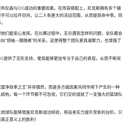
成布伦森与OG成功的重要因素。在阵容搭配上，尼克斯拥有多个辅
射手可以拉开空间，让二人有更大的活动范围，从而提高命中率。同
障。
得他们能安心发挥。在比赛过程中，无论遇到怎样的问题，全队都会
似“领袖—跟随者”的关系，这使得整个团队更具凝聚力，也增强了
OG提供了无形支持，使其能够更加专注于自己的表现，从而不断突
联盟净效率之王”并非偶然，而是多方面因素共同作用下产生的一种
队结构，每一个环节都不可忽视，它们交织成就了一支强大的篮球队
其他球队能够借鉴尼克斯成功经验，将自身实力提升至新的台阶。只
现真正意义上的胜利！