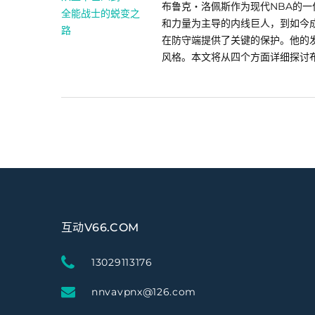
布鲁克・洛佩斯作为现代NBA的
和力量为主导的内线巨人，到如今
在防守端提供了关键的保护。他的
风格。本文将从四个方面详细探讨布鲁
互动V66.COM
13029113176
nnvavpnx@126.com