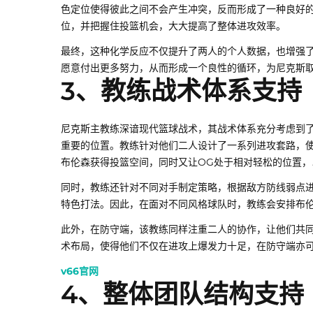
色定位使得彼此之间不会产生冲突，反而形成了一种良好
位，并把握住投篮机会，大大提高了整体进攻效率。
最终，这种化学反应不仅提升了两人的个人数据，也增强
愿意付出更多努力，从而形成一个良性的循环，为尼克斯
3、教练战术体系支持
尼克斯主教练深谙现代篮球战术，其战术体系充分考虑到
重要的位置。教练针对他们二人设计了一系列进攻套路，
布伦森获得投篮空间，同时又让OG处于相对轻松的位置，
同时，教练还针对不同对手制定策略，根据敌方防线弱点
特色打法。因此，在面对不同风格球队时，教练会安排布
此外，在防守端，该教练同样注重二人的协作，让他们共
术布局，使得他们不仅在进攻上爆发力十足，在防守端亦
v66官网
4、整体团队结构支持