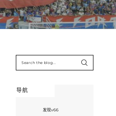
Search the blog...
导航
发现v66