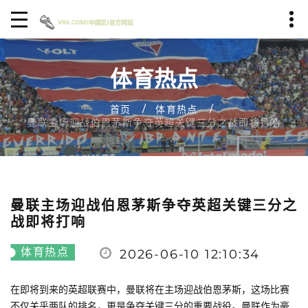
体育热点
首页
体育热点
曼联主场迎战伯恩茅斯争夺英超关键三分之战即将打响
曼联主场迎战伯恩茅斯争夺英超关键三分之
战即将打响
体育热点
2026-06-10 12:10:34
在即将到来的英超联赛中，曼联将在主场迎战伯恩茅斯，这场比赛
不仅关乎两队的排名，更是争夺关键三分的重要战役。曼联作为豪