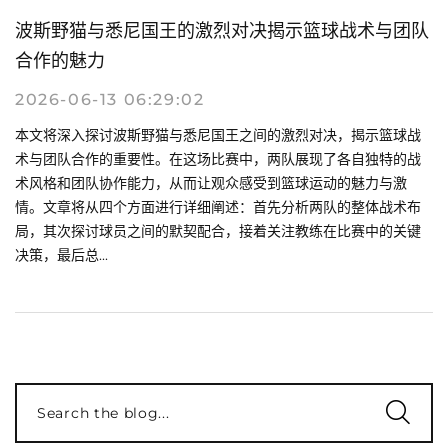
波斯野猫与悉尼国王的激烈对决揭示篮球战术与团队
合作的魅力
2026-06-13 06:29:02
本文将深入探讨波斯野猫与悉尼国王之间的激烈对决，揭示篮球战
术与团队合作的重要性。在这场比赛中，两队展现了各自独特的战
术风格和团队协作能力，从而让观众感受到篮球运动的魅力与激
情。文章将从四个方面进行详细阐述：首先分析两队的整体战术布
局，其次探讨球员之间的默契配合，接着关注教练在比赛中的关键
决策，最后总...
Search the blog...