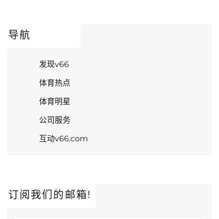
导航
发现v66
体育热点
体育明星
公司服务
互动v66.com
订阅我们的邮箱!