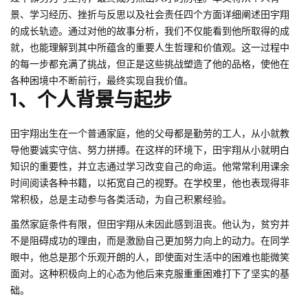
景、学习经历、挫折与反思以及社会责任四个方面详细阐述田宇翔
的成长轨迹。通过对他的故事分析，我们不仅能看到他所取得的成
就，也能理解到其中所蕴含的重要人生哲理和价值观。这一过程中
的每一步都充满了挑战，但正是这些挑战塑造了他的品格，使他在
各种困境中不断前行，最终实现自我价值。
1、个人背景与起步
田宇翔出生在一个普通家庭，他的父母都是勤劳的工人，从小就教
导他要诚实守信、努力拼搏。在这样的环境下，田宇翔从小就明白
知识的重要性，并立志通过学习改变自己的命运。他常常利用课余
时间阅读各种书籍，以拓宽自己的视野。在学校里，他也表现得非
常积极，总是主动参与各类活动，为自己积累经验。
虽然家庭条件有限，但田宇翔从未因此感到沮丧。他认为，贫穷并
不是阻碍成功的理由，而是激励自己更加努力向上的动力。在同学
眼中，他总是那个乐观开朗的人，即使面对生活中的困难也能微笑
面对。这种积极向上的心态为他后来克服重重困难打下了坚实的基
础。