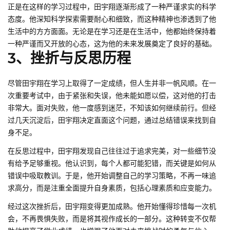
正是在这样的学习过程中，田宇翔逐渐形成了一种严谨求实的科学
态度。他深知科学探索需要耐心和细致，而这种精神也渗透到了他
生活中的方方面面。无论是在学习还是在生活中，他都始终保持着
一种严谨而又开放的心态，这为他的未来发展奠定了良好的基础。
3、挫折与反思历程
尽管田宇翔在学习上取得了一定成绩，但人生并非一帆风顺。在一
次重要考试中，由于紧张和失误，他未能如愿以偿，这对他的打击
非常大。面对失败，他一度感到迷茫，不知该如何继续前行。但经
过几天沉淀后，田宇翔决定直面这个问题，通过总结错误来找到自
身不足。
在反思过程中，田宇翔发现自己往往过于追求完美，对一些细节没
有给予足够重视。他认识到，每个人都可能犯错，而关键是如何从
错误中吸取教训。于是，他开始调整自己的学习策略，不再一味追
求高分，而是注重全面提升自身素质，包括心理素质和应变能力。
经过这次挫折后，田宇翔变得更加成熟。他开始懂得珍惜每一次机
会，不再畏惧失败，而是将其视作成长的一部分。这种转变不仅帮