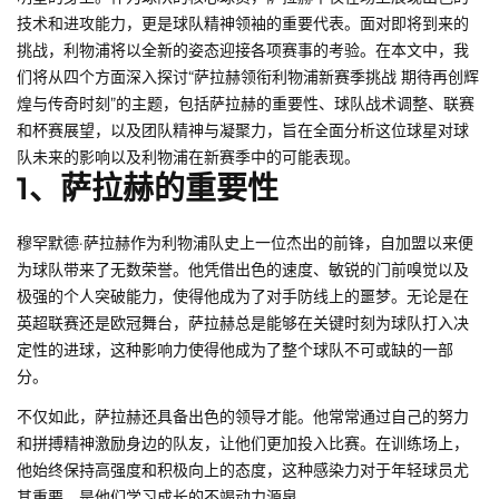
技术和进攻能力，更是球队精神领袖的重要代表。面对即将到来的
挑战，利物浦将以全新的姿态迎接各项赛事的考验。在本文中，我
们将从四个方面深入探讨“萨拉赫领衔利物浦新赛季挑战 期待再创辉
煌与传奇时刻”的主题，包括萨拉赫的重要性、球队战术调整、联赛
和杯赛展望，以及团队精神与凝聚力，旨在全面分析这位球星对球
队未来的影响以及利物浦在新赛季中的可能表现。
1、萨拉赫的重要性
穆罕默德·萨拉赫作为利物浦队史上一位杰出的前锋，自加盟以来便
为球队带来了无数荣誉。他凭借出色的速度、敏锐的门前嗅觉以及
极强的个人突破能力，使得他成为了对手防线上的噩梦。无论是在
英超联赛还是欧冠舞台，萨拉赫总是能够在关键时刻为球队打入决
定性的进球，这种影响力使得他成为了整个球队不可或缺的一部
分。
不仅如此，萨拉赫还具备出色的领导才能。他常常通过自己的努力
和拼搏精神激励身边的队友，让他们更加投入比赛。在训练场上，
他始终保持高强度和积极向上的态度，这种感染力对于年轻球员尤
其重要，是他们学习成长的不竭动力源泉。