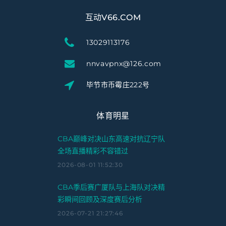
互动V66.COM
13029113176
nnvavpnx@126.com
毕节市币霉庄222号
体育明星
CBA巅峰对决山东高速对抗辽宁队
全场直播精彩不容错过
2026-08-01 11:52:30
CBA季后赛广厦队与上海队对决精
彩瞬间回顾及深度赛后分析
2026-07-21 21:27:46