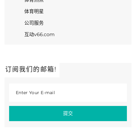
体育明星
公司服务
互动v66.com
订阅我们的邮箱!
Enter Your E-mail
提交