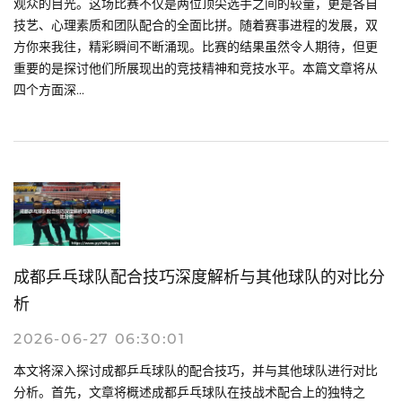
观众的目光。这场比赛不仅是两位顶尖选手之间的较量，更是各自
技艺、心理素质和团队配合的全面比拼。随着赛事进程的发展，双
方你来我往，精彩瞬间不断涌现。比赛的结果虽然令人期待，但更
重要的是探讨他们所展现出的竞技精神和竞技水平。本篇文章将从
四个方面深...
成都乒乓球队配合技巧深度解析与其他球队的对比分
析
2026-06-27 06:30:01
本文将深入探讨成都乒乓球队的配合技巧，并与其他球队进行对比
分析。首先，文章将概述成都乒乓球队在技战术配合上的独特之