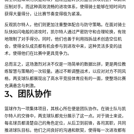
压制对手。而这种高效流畅的进攻体系，使得骑士能够在短时间内
获得大量得分，让比赛节奏变得极为紧凑。
反观凯尔特人，他们则更加注重整体配合与防守策略。在面对骑士
队快如闪电般的进攻时，凯尔特人通过严密防守和合理轮换，有效
地限制了对手得分。同时，他们也善于利用挡拆战术创造空位机
会，使得全队成员都有机会参与到进攻中来，这种灵活多变的战
术，使得他们在比赛中更具竞争力。
总而言之，这场激烈对决不仅是一场简单的数据比拼，更是两位教
练智慧与策略的一次较量。通过不断调整战术，以应对对方不同风
格，两支球队都展现出了高水平竞技体育应有的一面，使整场比赛
充满悬念与刺激。
3、团队协作
篮球作为一项集体项目，其核心所在便是团队协作。在骑士队与凯
尔特人的交锋中，两支球队都充分展示了这一点。对于骑士来说，
每名球员都清楚自己的角色定位，从后卫到前锋，各司其职，共同
推进球队目标。他们之间良好的沟通和默契，使得每一次进攻都有