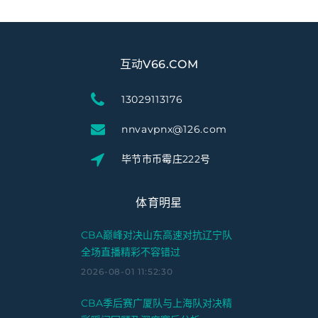
互动V66.COM
13029113176
nnvavpnx@126.com
毕节市币霉庄222号
体育明星
CBA巅峰对决山东高速对抗辽宁队
全场直播精彩不容错过
2026-08-01 11:52:30
CBA季后赛广厦队与上海队对决精