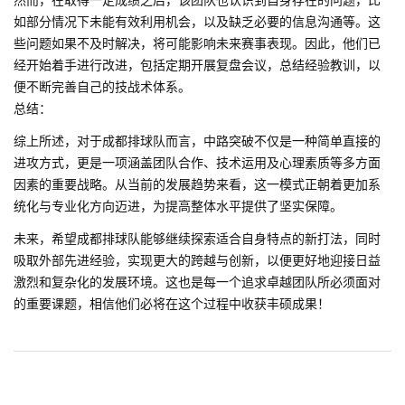
然而，在取得一定成绩之后，该团队也认识到自身存在的问题，比
如部分情况下未能有效利用机会，以及缺乏必要的信息沟通等。这
些问题如果不及时解决，将可能影响未来赛事表现。因此，他们已
经开始着手进行改进，包括定期开展复盘会议，总结经验教训，以
便不断完善自己的技战术体系。
总结：
综上所述，对于成都排球队而言，中路突破不仅是一种简单直接的
进攻方式，更是一项涵盖团队合作、技术运用及心理素质等多方面
因素的重要战略。从当前的发展趋势来看，这一模式正朝着更加系
统化与专业化方向迈进，为提高整体水平提供了坚实保障。
未来，希望成都排球队能够继续探索适合自身特点的新打法，同时
吸取外部先进经验，实现更大的跨越与创新，以便更好地迎接日益
激烈和复杂化的发展环境。这也是每一个追求卓越团队所必须面对
的重要课题，相信他们必将在这个过程中收获丰硕成果！