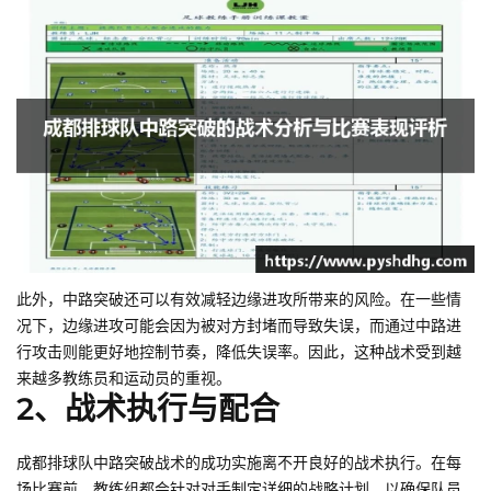
此外，中路突破还可以有效减轻边缘进攻所带来的风险。在一些情
况下，边缘进攻可能会因为被对方封堵而导致失误，而通过中路进
行攻击则能更好地控制节奏，降低失误率。因此，这种战术受到越
来越多教练员和运动员的重视。
2、战术执行与配合
成都排球队中路突破战术的成功实施离不开良好的战术执行。在每
场比赛前，教练组都会针对对手制定详细的战略计划，以确保队员