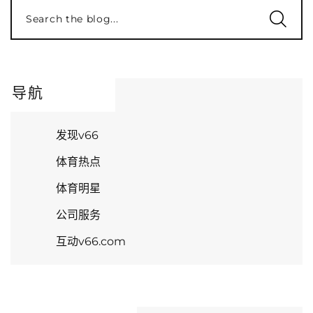
Search the blog...
导航
发现v66
体育热点
体育明星
公司服务
互动v66.com