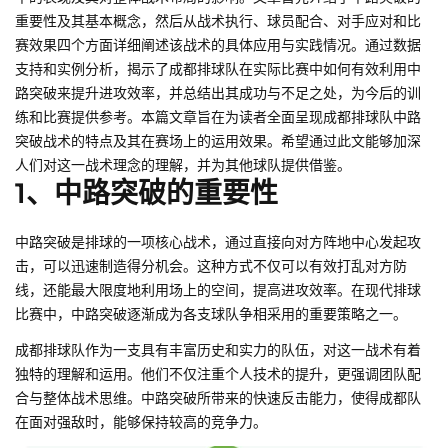
重要性及其基本概念，然后从战术执行、球员配合、对手应对和比
赛效果四个方面详细阐述该战术的具体应用与实践情况。通过数据
支持和实例分析，揭示了成都排球队在实际比赛中如何有效利用中
路突破来提升进攻效率，并总结出其成功与不足之处，为今后的训
练和比赛提供参考。本篇文章旨在为读者全面呈现成都排球队中路
突破战术的特点及其在赛场上的运用效果。希望通过此文能够加深
人们对这一战术理念的理解，并为其他球队提供借鉴。
1、中路突破的重要性
中路突破是排球的一项核心战术，通过直接向对方阵地中心发起攻
击，可以迅速制造得分机会。这种方式不仅可以有效打乱对方防
线，还能最大限度地利用场上的空间，提高进攻效率。在现代排球
比赛中，中路突破逐渐成为各支球队争相采用的重要策略之一。
成都排球队作为一支具有丰富历史和实力的队伍，对这一战术有着
独特的理解和运用。他们不仅注重个人技术的提升，更强调团队配
合与整体战术思维。中路突破所带来的快速反击能力，使得成都队
在面对强敌时，能够保持较高的竞争力。