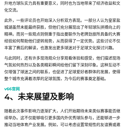
升地方球队实力具有重要意义，同时也为当地带来了经济收益和文
化交流。
此外，一些评论员也开始深入分析双方表现。一部分人认为皇家盐
城湖虽然未能最终获胜，但他们充分展现出了年轻球队拼搏向上的
精神。而另一些观点则侧重于指出曼联作为老牌劲旅所具备的大赛
经验如何帮助他们逆转局势，从而获得了一定优势。这些讨论不仅
丰富了赛后的解读，也激发出更多球迷对于足球文化探讨兴趣。
与此同时，还有许多现场观众分享观看体验和感受，他们描述现场
气氛如何热烈以及各类精彩瞬间给他们留下深刻印象。这种互动不
仅增强了球迷之间的联系，也促进了足球爱好者群体的发展，使得
整个城市充满着浓厚的足球氛围，为今后的赛事奠定基础。
v66官网
4、未来展望及影响
随着此次事件影响力逐渐扩大，人们开始期待未来类似赛事能否继
续举办。这不仅能够吸引更多国内外优秀球队参与，还能够进一步
推动当地体育产业发展。例如，可以考虑设置常规性的友谊赛或邀