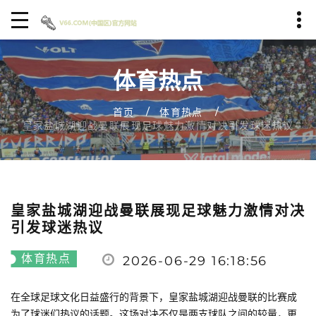
体育热点
首页
体育热点
皇家盐城湖迎战曼联展现足球魅力激情对决引发球迷热议
皇家盐城湖迎战曼联展现足球魅力激情对决
引发球迷热议
体育热点
2026-06-29 16:18:56
在全球足球文化日益盛行的背景下，皇家盐城湖迎战曼联的比赛成
为了球迷们热议的话题。这场对决不仅是两支球队之间的较量，更