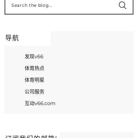
Search the blog...
导航
发现v66
体育热点
体育明星
公司服务
互动v66.com