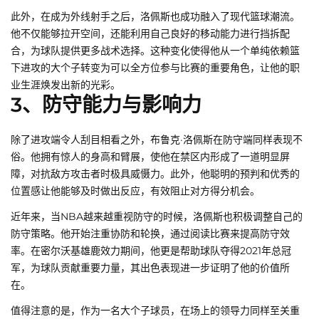
此外，在成为外线射手之后，洛佩斯也成功融入了现代篮球潮流。
他不仅能够拉开空间，还能利用自己良好的移动能力进行挡拆配
合，为球队提供更多战术选择。这种变化使得他从一个单纯依赖篮
下进攻的大个子转变为可以全方位参与比赛的重要角色，让他的职
业生涯焕发出新的光彩。
3、防守能力与影响力
除了进攻端令人刮目相看之外，布鲁克·洛佩斯在防守端同样表现不
俗。他拥有惊人的身高和臂展，使他在禁区内形成了一道明显屏
障，对抗敌方攻击者时极具威慑力。此外，他聪明的预判和优秀的
位置感让他能够及时做出反应，有效阻止对方得分机会。
近年来，当NBA越来越重视防守的时候，洛佩斯也积极调整自己的
防守策略。他开始注重协防和轮换，通过阅读比赛来提高防守效
率。在密尔沃基雄鹿效力期间，他更是帮助球队夺得2021年总冠
军，为球队贡献重要力量，其出色表现进一步证明了他的价值所
在。
值得注意的是，作为一名大个子球员，在场上的领导力同样至关重