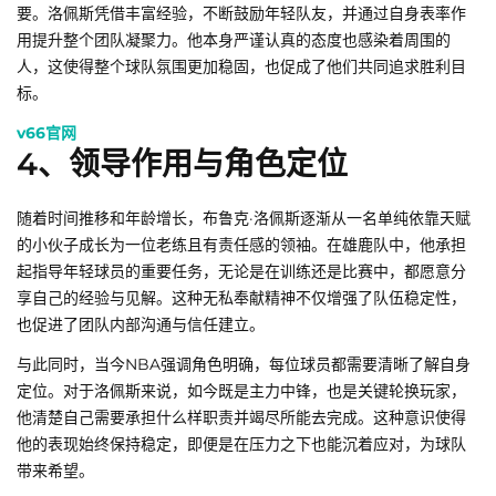
要。洛佩斯凭借丰富经验，不断鼓励年轻队友，并通过自身表率作
用提升整个团队凝聚力。他本身严谨认真的态度也感染着周围的
人，这使得整个球队氛围更加稳固，也促成了他们共同追求胜利目
标。
v66官网
4、领导作用与角色定位
随着时间推移和年龄增长，布鲁克·洛佩斯逐渐从一名单纯依靠天赋
的小伙子成长为一位老练且有责任感的领袖。在雄鹿队中，他承担
起指导年轻球员的重要任务，无论是在训练还是比赛中，都愿意分
享自己的经验与见解。这种无私奉献精神不仅增强了队伍稳定性，
也促进了团队内部沟通与信任建立。
与此同时，当今NBA强调角色明确，每位球员都需要清晰了解自身
定位。对于洛佩斯来说，如今既是主力中锋，也是关键轮换玩家，
他清楚自己需要承担什么样职责并竭尽所能去完成。这种意识使得
他的表现始终保持稳定，即便是在压力之下也能沉着应对，为球队
带来希望。