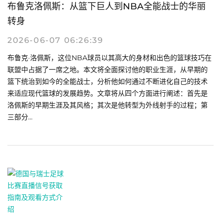
布鲁克洛佩斯：从篮下巨人到NBA全能战士的华丽
转身
2026-06-07 06:26:39
布鲁克·洛佩斯，这位NBA球员以其高大的身材和出色的篮球技巧在
联盟中占据了一席之地。本文将全面探讨他的职业生涯，从早期的
篮下统治到如今的全能战士，分析他如何通过不断进化自己的技术
来适应现代篮球的发展趋势。文章将从四个方面进行阐述：首先是
洛佩斯的早期生涯及其风格；其次是他转型为外线射手的过程；第
三部分...