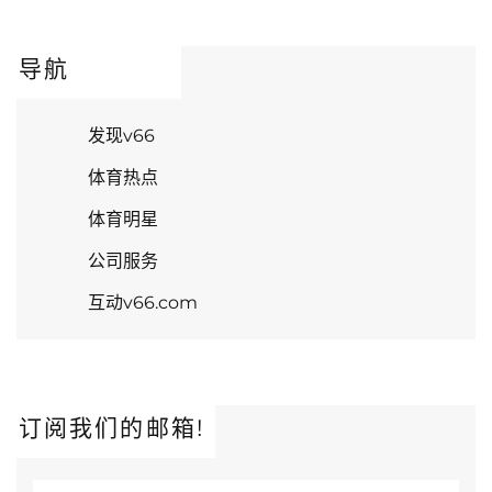
导航
发现v66
体育热点
体育明星
公司服务
互动v66.com
订阅我们的邮箱!