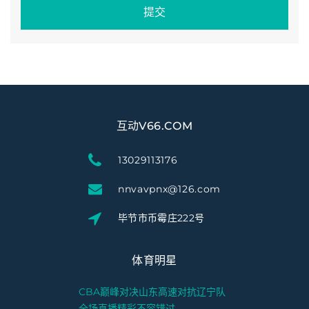
提交
互动V66.COM
13029113176
nnvavpnx@126.com
毕节市币霉庄222号
体育明星
CBA巅峰对决山东高速对抗辽宁队
全场直播精彩不容错过