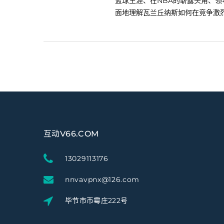
篮球生涯、在NBA的崭露头角、
面地理解瓦兰丘纳斯如何在竞争激烈.
互动V66.COM
13029113176
nnvavpnx@126.com
毕节市币霉庄222号