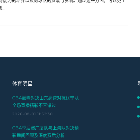
领导能力的培养以及对球队的贡献与影响。通过这些方面，可以更全
..
体育明星
CBA巅峰对决山东高速对抗辽宁队
全场直播精彩不容错过
2026-08-01 11:52:30
CBA季后赛广厦队与上海队对决精
彩瞬间回顾及深度赛后分析