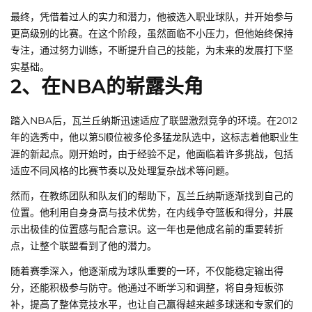
最终，凭借着过人的实力和潜力，他被选入职业球队，并开始参与
更高级别的比赛。在这个阶段，虽然面临不小压力，但他始终保持
专注，通过努力训练，不断提升自己的技能，为未来的发展打下坚
实基础。
2、在NBA的崭露头角
踏入NBA后，瓦兰丘纳斯迅速适应了联盟激烈竞争的环境。在2012
年的选秀中，他以第5顺位被多伦多猛龙队选中，这标志着他职业生
涯的新起点。刚开始时，由于经验不足，他面临着许多挑战，包括
适应不同风格的比赛节奏以及处理复杂战术等问题。
然而，在教练团队和队友们的帮助下，瓦兰丘纳斯逐渐找到自己的
位置。他利用自身身高与技术优势，在内线争夺篮板和得分，并展
示出极佳的位置感与配合意识。这一年也是他成名前的重要转折
点，让整个联盟看到了他的潜力。
随着赛季深入，他逐渐成为球队重要的一环，不仅能稳定输出得
分，还能积极参与防守。他通过不断学习和调整，将自身短板弥
补，提高了整体竞技水平，也让自己赢得越来越多球迷和专家们的