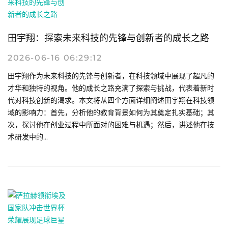
田宇翔：探索未来科技的先锋与创新者的成长之路
2026-06-16 06:29:12
田宇翔作为未来科技的先锋与创新者，在科技领域中展现了超凡的
才华和独特的视角。他的成长之路充满了探索与挑战，代表着新时
代对科技创新的渴求。本文将从四个方面详细阐述田宇翔在科技领
域的影响力：首先，分析他的教育背景如何为其奠定扎实基础；其
次，探讨他在创业过程中所面对的困难与机遇；然后，讲述他在技
术研发中的...