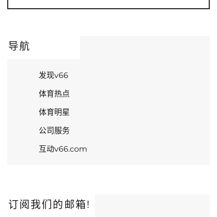
导航
发现v66
体育热点
体育明星
公司服务
互动v66.com
订阅我们的邮箱!