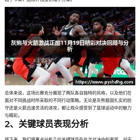
总体来说，这场比赛充分展现了两队各自独特的风格，以及他们在
面对不同挑战时所采取的不同行动策略。无论是灰熊稳固扎实的防
守还是火箭迅速灵活的进攻，都让观众感受到了篮球运动中的魅力
与精彩。
2、关键球员表现分析
接下来，我们将重点分析几位关键球员在此次对决中的表现。对于