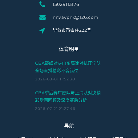
13029113176
nnvavpnx@126.com
毕节市币霉庄222号
体育明星
CBA巅峰对决山东高速对抗辽宁队
全场直播精彩不容错过
2026-08-01 11:52:30
CBA季后赛广厦队与上海队对决精
彩瞬间回顾及深度赛后分析
2026-07-21 21:27:46
导航