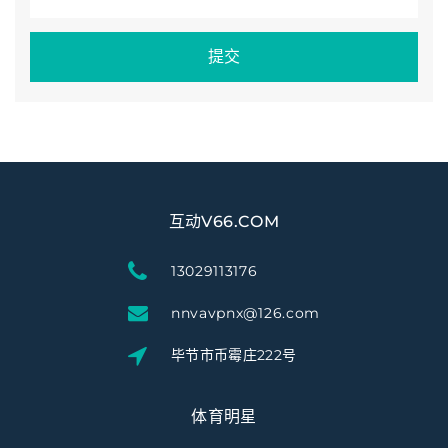
提交
互动V66.COM
13029113176
nnvavpnx@126.com
毕节市币霉庄222号
体育明星