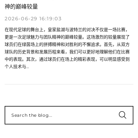
神的巅峰较量
2026-06-29 16:19:03
在现代足球的舞台上，皇家盐湖与波特兰的对决不仅是一场比赛，
更是一次足球魅力与团队精神的巅峰较量。这场激烈的较量展现了
球员们在绿茵场上的拼搏精神和对胜利的不懈追求。首先，从双方
球队的历史背景和发展历程来看，我们可以更好地理解他们在比赛
中的表现。其次，通过球员们在场上的精彩表现，可以明显感受到
个人技术与...
Search the blog...