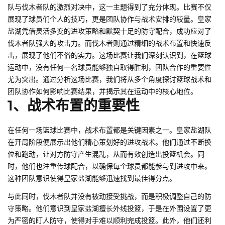
队与伐木者队的激烈对决中，这一主题得到了充分体现。比赛不仅
展现了球员们个人的技巧，更是团队协作与战术安排的较量。皇家
盐湖凭借灵活多变的进攻策略和默契十足的防守配合，成功应对了
伐木者队强大的攻击力。而伐木者则通过精细的战术布置和快速反
击，展现了他们不俗的实力。这场比赛让我们深刻认识到，在篮球
运动中，没有任何一名球员能够独自取得胜利，团队合作的重要性
尤为突出。通过分析这场比赛，我们将从多个角度探讨篮球战术和
团队协作如何影响比赛结果，并揭示其在运动中的核心地位。
1、战术布置的重要性
在任何一场篮球比赛中，战术布置都是关键因素之一。皇家盐湖队
在开局阶段便展示出他们精心策划好的进攻战术。他们通过不断换
位和跑动，让对方防守产生混乱，从而有效创造出投篮机会。同
时，他们也注重传球配合，以确保每个球员都能参与到进攻中来。
这种团队意识使得皇家盐湖能够迅速找到最佳得分点。
与此同时，伐木者队并没有被动接受挑战，而是积极调整自己的防
守策略。他们意识到皇家盐湖擅长外线投篮，于是在外围设置了更
为严密的盯人防守，使得对手难以顺利完成投篮。此外，他们还利