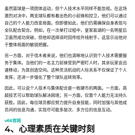
虽然篮球是一项团体运动，但个人技术水平同样不能忽视。在这场
激烈对决中，两支球队都有着出色的小前锋和控卫，他们可以通过
自己的个人能力改变局面。但即便如此，他们仍需确保自身表现与
全队配合契合。例如，在一次单打过程中，皇家盐湖的一名明星后
卫虽然成功突破，但他却选择适时回传给外线射手，这显示出他对
于整体局面的敏锐把握。
另一方面，对于伐木者来说，他们也清晰地认识到个人技术需要服
务于集体。当他们的一名主力前锋受到严密盯人时，其余玩家会迅
速移动，为其创造空间。这种灵活机动的人际关系不仅保证了个人
发挥，还进一步强化了整个球队运转效率。
因此，可以说个人技术与集体配合是一枚硬币的两面。一方面，高
超技艺可以帮助球队解决困境；另一方面，仅靠个人能力无法持久
获胜。因此，每位球员都应努力提升自身技能，同时加强与其他成
员间的信息沟通，实现尽可能多层次、多方位的信息互动。
v66官网
4、心理素质在关键时刻