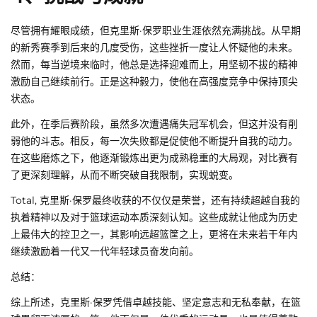
尽管拥有耀眼成绩，但克里斯·保罗职业生涯依然充满挑战。从早期
的新秀赛季到后来的几度受伤，这些挫折一度让人怀疑他的未来。
然而，每当逆境来临时，他总是选择迎难而上，用坚韧不拔的精神
激励自己继续前行。正是这种毅力，使他在高强度竞争中保持顶尖
状态。
此外，在季后赛阶段，虽然多次遭遇痛失冠军机会，但这并没有削
弱他的斗志。相反，每一次失败都是促使他不断提升自我的动力。
在这些磨炼之下，他逐渐锻炼出更为成熟稳重的大局观，对比赛有
了更深刻理解，从而不断突破自我限制，实现蜕变。
Total, 克里斯·保罗最终收获的不仅仅是荣誉，还有持续超越自我的
执着精神以及对于篮球运动本质深刻认知。这些成就让他成为历史
上最伟大的控卫之一，其影响远超篮筐之上，更将在未来若干年内
继续激励着一代又一代年轻球员奋发向前。
总结：
综上所述，克里斯·保罗凭借卓越技能、坚定意志和无私奉献，在篮