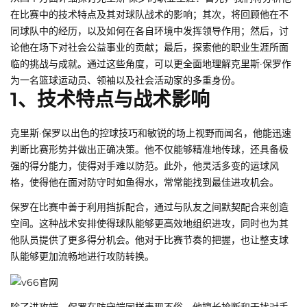
在比赛中的技术特点及其对球队战术的影响；其次，将回顾他在不
同球队中的经历，以及如何在各自环境中发挥领导作用；然后，讨
论他在场下对社会公益事业的贡献；最后，探索他的职业生涯所面
临的挑战与成就。通过这些角度，可以更全面地理解克里斯·保罗作
为一名篮球运动员、领袖以及社会活动家的多重身份。
1、技术特点与战术影响
克里斯·保罗以出色的控球技巧和敏锐的场上视野而闻名，他能迅速
判断比赛形势并做出正确决策。他不仅能够精准地传球，还具备极
强的得分能力，使得对手难以防范。此外，他灵活多变的运球风
格，使得他在面对防守时如鱼得水，常常能找到最佳进攻机会。
保罗在比赛中善于利用挡拆配合，通过与队友之间默契配合来创造
空间。这种战术安排使得球队能够更高效地组织进攻，同时也为其
他队员提供了更多得分机会。他对于比赛节奏的把握，也让整支球
队能够更加流畅地进行攻防转换。
除了进攻端，保罗在防守端同样表现不俗。他擅长抢断和干扰对手