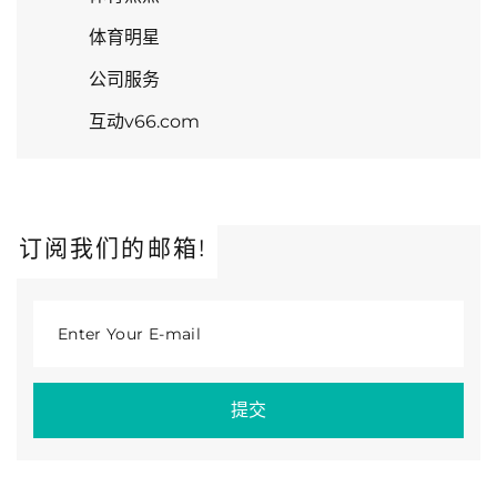
体育明星
公司服务
互动v66.com
订阅我们的邮箱!
Enter Your E-mail
提交