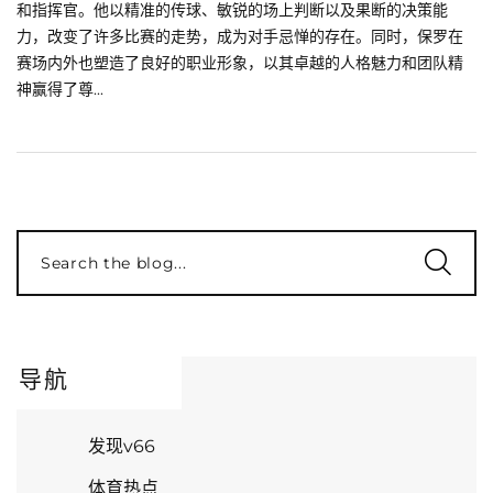
和指挥官。他以精准的传球、敏锐的场上判断以及果断的决策能
力，改变了许多比赛的走势，成为对手忌惮的存在。同时，保罗在
赛场内外也塑造了良好的职业形象，以其卓越的人格魅力和团队精
神赢得了尊...
Search the blog...
导航
发现v66
体育热点