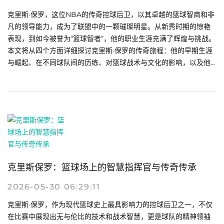
克里斯·保罗，这位NBA的传奇控球后卫，以其卓越的篮球智商和非
凡的领导能力，成为了联盟中的一颗璀璨明星。从新秀时期的惊艳
表现，到如今被誉为“篮球智者”，他的职业生涯充满了辉煌与挑战。
本文将从四个方面详细探讨克里斯·保罗的传奇旅程：他的早期生涯
与崛起、在不同球队间的历练、对篮球战术与文化的影响，以及他...
克里斯保罗：篮球场上的智慧指挥官与传奇传承
2026-05-30 06:29:11
克里斯·保罗，作为现代篮球史上最具影响力的控球后卫之一，不仅
在比赛中展现出无与伦比的技术和战术智慧，更是球队的精神领袖