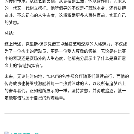
的传奇传承。从技艺到品德，从竞技到生活，他以身作则，为未来
的一代又一代树立榜样。他所倡导的不仅是打篮球本身，还有拼搏
奋斗、不忘初心的人生态度，这将激励更多人勇往直前，实现自己
的梦想。
总结：
综上所述，克里斯·保罗凭借其卓越技艺和深厚的人格魅力，不仅成
为了一位杰出的运动员，更是一位受人尊敬的领袖。无论是在比赛
中的表现还是赛场外的人生态度，他都充分展示出了什么是真正意
义上的“智慧指挥官”。
未来，无论何时何地，“CP3”的名字都会伴随我们继续前行，而他的
传奇故事也将继续激励着每一个热爱篮球的人，以及所有追梦路上
的奋斗者们。正如他所展示的一样，坚持梦想，并勇敢追逐，就一
定能够谱写属于自己的辉煌篇章。