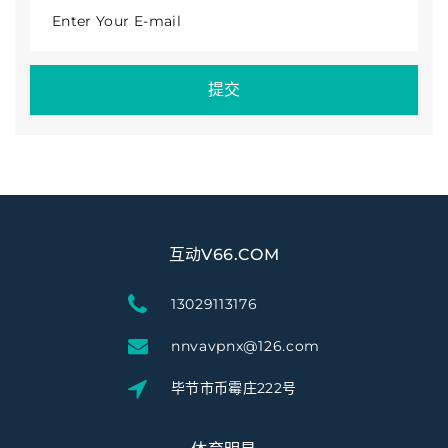
Enter Your E-mail
提交
互动V66.COM
13029113176
nnvavpnx@126.com
毕节市币霉庄222号