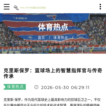
体育热点
首页
体育热点
克里斯保罗：篮球场上的智慧指挥官与传奇传承
克里斯保罗：篮球场上的智慧指挥官与传奇
传承
体育热点
2026-05-30 06:29:11
克里斯·保罗，作为现代篮球史上最具影响力的控球后卫之一，不仅
在比赛中展现出无与伦比的技术和战术智慧，更是球队的精神领袖