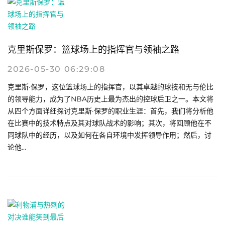
克里斯保罗：篮球场上的指挥官与领袖之路
2026-05-30 06:29:08
克里斯·保罗，这位篮球场上的指挥官，以其卓越的球技和无与伦比
的领导能力，成为了NBA历史上最为杰出的控球后卫之一。本文将
从四个方面详细探讨克里斯·保罗的职业生涯：首先，我们将分析他
在比赛中的技术特点及其对球队战术的影响；其次，将回顾他在不
同球队中的经历，以及如何在各自环境中发挥领导作用；然后，讨
论他...