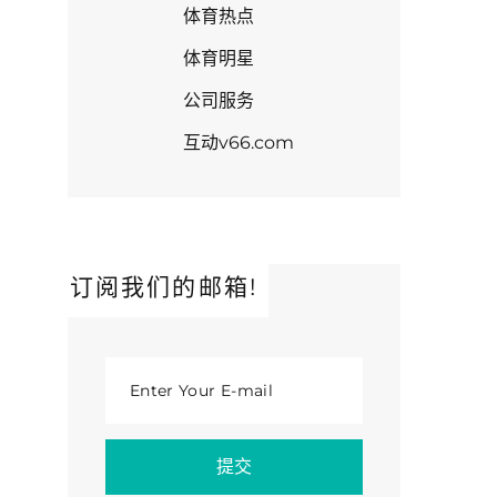
体育热点
体育明星
公司服务
互动v66.com
订阅我们的邮箱!
Enter Your E-mail
提交