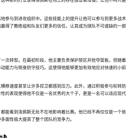
。这种新的打法使得洛佩斯在场上的存在感显著增强，让他不再只是
活地参与到进攻组织中。这些技能上的提升让他可以参与到更多战术
他赢得了教练组和队友们更多的信任，让其成为球队不可或缺的一部
了一次转型。在最初阶段，他主要负责保护禁区并抢夺篮板，但随着
移动能力与侧身防守技巧。这使得他能够更加有效地应对快速的小前
其横移速度甚至让许多控卫都感到压力。此外，通过积极参与轮转防
合性的表现使得他不仅是一名优秀的大个子，更是一名可以适应现代
，都能看到洛佩斯无处不在地影响着比赛。他已经不再仅仅是一个依
种多面性极大提高了整个团队的竞争力。