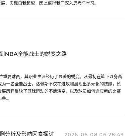
发展，实现自我超越，因此值得我们深入思考与学习。
到NBA全能战士的蜕变之路
一位重要球员，其职业生涯经历了显著的蜕变。从最初在篮下以身高
成为一名全能战士，洛佩斯不仅在进攻端展现出多元化的技能，还
发展历程反映了篮球运动的不断演变，以及球员如何适应新的比赛
...
例分析及影响因素探讨
2026-06-08 06:28:49