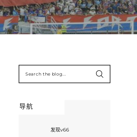
Search the blog...
导航
发现v66