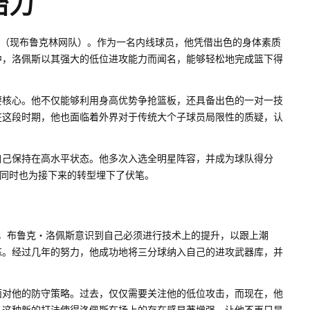
治力
网队（现布鲁克林网队）。作为一名内线球员，他凭借出色的身体素质
中，洛佩斯以其强大的低位进攻能力而闻名，能够轻松地完成篮下得
要核心。他不仅能够利用身高优势争抢篮板，还具备出色的一对一技
在这段时期，他也面临着外界对于传统大个子球员局限性的质疑，认
自己保持在高水平状态。他多次入选全明星阵容，并成为球队得分
但同时也为接下来的转型埋下了伏笔。
发展，布鲁克・洛佩斯意识到自己必须进行技术上的提升，以跟上潮
练。经过几年的努力，他成功地将三分球纳入自己的进攻武器库，并
面对他的防守策略。过去，仅仅需要关注他的低位攻击，而现在，他