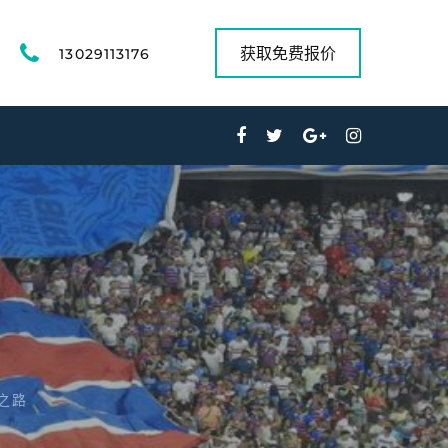
获取免费报价
13029113176
之路