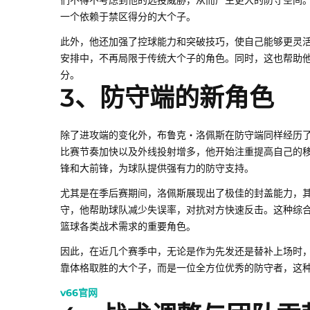
们不得不考虑到他的远投威胁，从而产生更大的防守空间
一个依赖于禁区得分的大个子。
此外，他还加强了控球能力和突破技巧，使自己能够更灵
安排中，不再局限于传统大个子的角色。同时，这也帮助
分。
3、防守端的新角色
除了进攻端的变化外，布鲁克・洛佩斯在防守端同样经历
比赛节奏加快以及外线投射增多，他开始注重提高自己的
锋和大前锋，为球队提供强有力的防守支持。
尤其是在季后赛期间，洛佩斯展现出了极佳的封盖能力，
守，他帮助球队减少失误率，对抗对方快速反击。这种综
篮球各类战术需求的重要角色。
因此，在近几个赛季中，无论是作为先发还是替补上场时
靠体格取胜的大个子，而是一位全方位优秀的防守者，这
v66官网