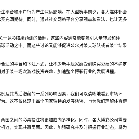
投注平台和用户行为产生深远影响。在大型赛事前夕，各大媒体都会
比赛充满期待。同时，通过社交网络平台分享观点和看法，也让更多
出现许多关于竞彩结果预测的话题，这些内容通常能够吸引大量转发和评
赌球活动之中。而这些讨论又能够促进公众对某支球队或者某个结果
择合适的平台和下注方式，让不少新手玩家感受到购买彩票的不确定
们对于某一场次游戏投资兴趣，加速整个博彩行业的发展进程。
比例及其背后潜藏的一系列影响因素，我们可以清晰地看到市场环
行为。这不仅体现出每个国家独特的发展轨迹，也为我们理解体育博
，两国之间的彩票投注将更加趋向多样化。同时，各大博彩公司需要
次机遇，实现共赢局面。因此，加强研究并及时把握行业动态，将为