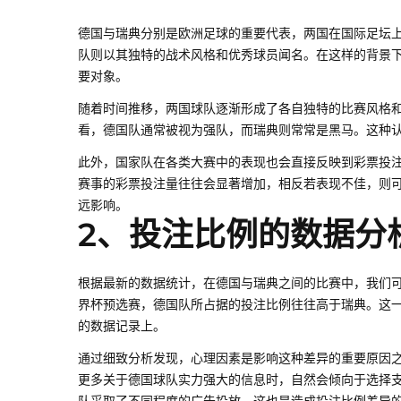
德国与瑞典分别是欧洲足球的重要代表，两国在国际足坛
队则以其独特的战术风格和优秀球员闻名。在这样的背景
要对象。
随着时间推移，两国球队逐渐形成了各自独特的比赛风格
看，德国队通常被视为强队，而瑞典则常常是黑马。这种
此外，国家队在各类大赛中的表现也会直接反映到彩票投
赛事的彩票投注量往往会显著增加，相反若表现不佳，则
远影响。
2、投注比例的数据分
根据最新的数据统计，在德国与瑞典之间的比赛中，我们
界杯预选赛，德国队所占据的投注比例往往高于瑞典。这
的数据记录上。
通过细致分析发现，心理因素是影响这种差异的重要原因
更多关于德国球队实力强大的信息时，自然会倾向于选择