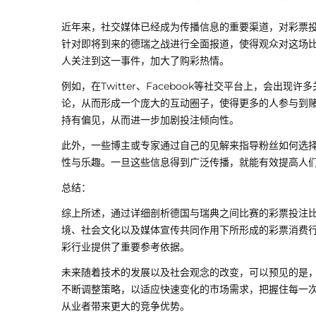
近年来，社交媒体已经成为传播信息的重要渠道，对彩票
针对即将到来的德瑞之战进行全面报道，使得观众对这场
人关注到这一事件，加大了购彩热情。
例如，在Twitter、Facebook等社交平台上，会
论，从而形成一个庞大的互动圈子，使得更多的人参与到
持有偏见，从而进一步加剧投注倾向性。
此外，一些博主或专家通过自己的见解来指导粉丝如何选
性与乐趣。一旦这些信息得到广泛传播，就能有效提高人
总结：
综上所述，通过详细剖析德国与瑞典之间比赛的彩票投注
境、社会文化以及媒体宣传共同作用下所形成的彩票消费
彩行业提供了重要参考依据。
未来随着技术的发展以及社会观念的改变，可以预见的是
不断调整策略，以适应快速变化的市场需求，把握住每一
从业者带来更大的竞争优势。