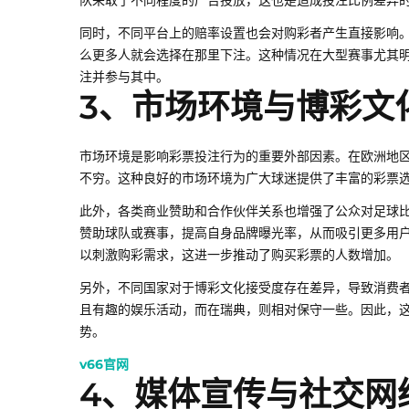
队采取了不同程度的广告投放，这也是造成投注比例差异
同时，不同平台上的赔率设置也会对购彩者产生直接影响
么更多人就会选择在那里下注。这种情况在大型赛事尤其
注并参与其中。
3、市场环境与博彩文
市场环境是影响彩票投注行为的重要外部因素。在欧洲地
不穷。这种良好的市场环境为广大球迷提供了丰富的彩票
此外，各类商业赞助和合作伙伴关系也增强了公众对足球
赞助球队或赛事，提高自身品牌曝光率，从而吸引更多用
以刺激购彩需求，这进一步推动了购买彩票的人数增加。
另外，不同国家对于博彩文化接受度存在差异，导致消费
且有趣的娱乐活动，而在瑞典，则相对保守一些。因此，
势。
v66官网
4、媒体宣传与社交网