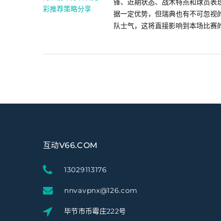
锋、近期状态、战术特点和球员表
据一定优势，但瑞典也有不可忽视
队士气，这将直接影响到本场比赛的走
互动V66.COM
13029113176
nnvavpnx@126.com
毕节市币霉庄222号