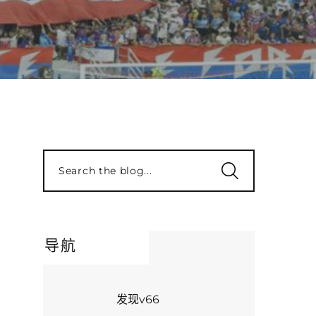
Search the blog...
导航
发现v66