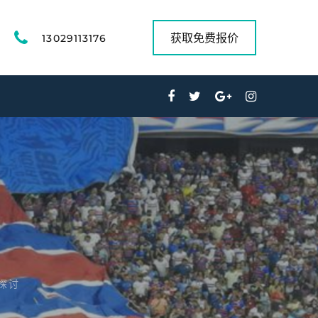
获取免费报价
13029113176
探讨