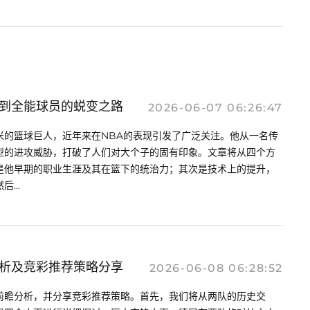
到全能球员的蜕变之路
2026-06-07 06:26:47
米的篮球巨人，近年来在NBA的表现引发了广泛关注。他从一名传
型的进攻威胁，打破了人们对大个子的固有印象。文章将从四个方
是他早期的职业生涯及其在篮下的统治力；其次是技术上的提升，
...
析及竞彩推荐策略分享
2026-06-08 06:28:52
前瞻分析，并分享竞彩推荐策略。首先，我们将从两队的历史交