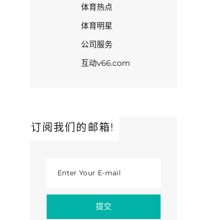
体育热点
体育明星
公司服务
互动v66.com
订阅我们的邮箱!
Enter Your E-mail
提交