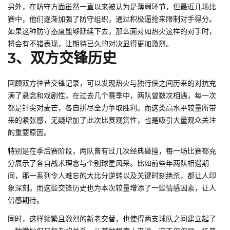
另外，在防守方面虽然一直以来被认为是薄弱环节，但最近几场比
赛中，他们逐渐加强了防守组织，通过积极逼抢来限制对手得分。
如果这种防守态度能够延续下去，那么面对如热火这样的对手时，
将会有不错表现，让期待已久的对决显得更加激烈。
3、双方交锋历史
回顾双方往昔交锋记录，可以发现热火与独行侠之间历来的对抗充
满了悬念和戏剧性。在过去几个赛季中，两队曾数次相遇，每一次
都是针尖对麦芒，各自拼尽全力争取胜利。而这类高水平较量所带
来的紧张感，无疑增加了此次比赛观赏性，也是吸引大量观众关注
的重要原因。
特别是在季后赛阶段，两队曾有过几次经典碰撞，每一场比赛都充
分展示了各自战术理念与个别球星风采。比如前些年两队相遇期
间，那一系列令人难忘的大比分逆转以及关键时刻绝杀，都让人印
象深刻。而这些交锋历史也为本次较量增添了一些情感因素，让人
倍感期待。
同时，这样频繁且激烈的新老交替，也使得两支球队之间建立起了