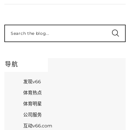
Search the blog...
导航
发现v66
体育热点
体育明星
公司服务
互动v66.com