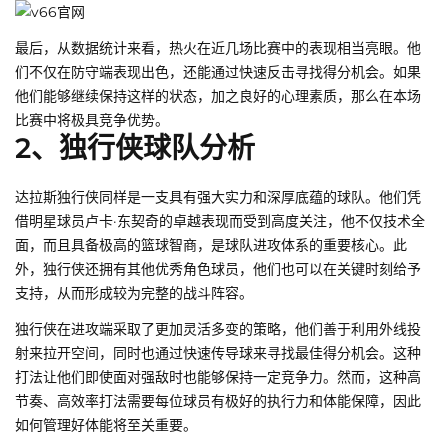
最后，从数据统计来看，热火在近几场比赛中的表现相当亮眼。他
们不仅在防守端表现出色，还能通过快速反击寻找得分机会。如果
他们能够继续保持这样的状态，加之良好的心理素质，那么在本场
比赛中将极具竞争优势。
2、独行侠球队分析
达拉斯独行侠同样是一支具有强大实力和深厚底蕴的球队。他们凭
借明星球员卢卡·东契奇的卓越表现而受到高度关注，他不仅技术全
面，而且具备极高的篮球智商，是球队进攻体系的重要核心。此
外，独行侠还拥有其他优秀角色球员，他们也可以在关键时刻给予
支持，从而形成较为完整的战斗阵容。
独行侠在进攻端采取了更加灵活多变的策略，他们善于利用外线投
射来拉开空间，同时也通过快速传导球来寻找最佳得分机会。这种
打法让他们即使面对强敌时也能够保持一定竞争力。然而，这种高
节奏、高效率打法需要每位球员有极好的执行力和体能保障，因此
如何管理好体能将至关重要。