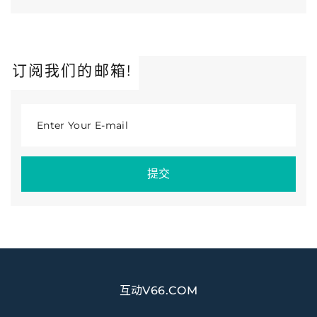
订阅我们的邮箱!
Enter Your E-mail
提交
互动V66.COM