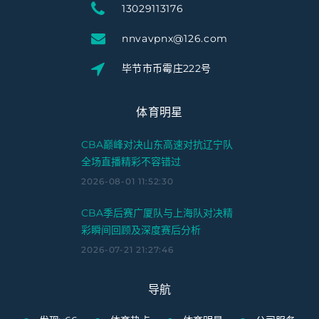
13029113176
nnvavpnx@126.com
毕节市币霉庄222号
体育明星
CBA巅峰对决山东高速对抗辽宁队
全场直播精彩不容错过
2026-08-01 11:52:30
CBA季后赛广厦队与上海队对决精
彩瞬间回顾及深度赛后分析
2026-07-21 21:27:46
导航