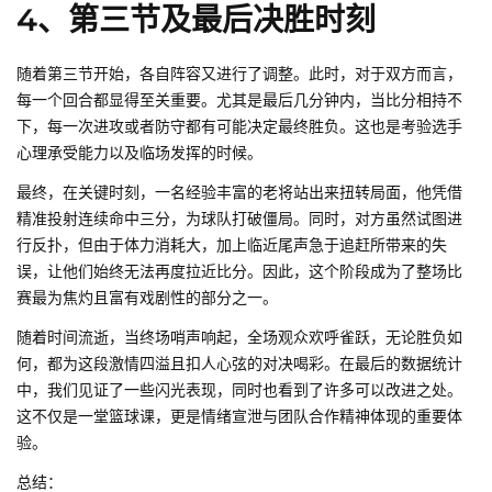
4、第三节及最后决胜时刻
随着第三节开始，各自阵容又进行了调整。此时，对于双方而言，
每一个回合都显得至关重要。尤其是最后几分钟内，当比分相持不
下，每一次进攻或者防守都有可能决定最终胜负。这也是考验选手
心理承受能力以及临场发挥的时候。
最终，在关键时刻，一名经验丰富的老将站出来扭转局面，他凭借
精准投射连续命中三分，为球队打破僵局。同时，对方虽然试图进
行反扑，但由于体力消耗大，加上临近尾声急于追赶所带来的失
误，让他们始终无法再度拉近比分。因此，这个阶段成为了整场比
赛最为焦灼且富有戏剧性的部分之一。
随着时间流逝，当终场哨声响起，全场观众欢呼雀跃，无论胜负如
何，都为这段激情四溢且扣人心弦的对决喝彩。在最后的数据统计
中，我们见证了一些闪光表现，同时也看到了许多可以改进之处。
这不仅是一堂篮球课，更是情绪宣泄与团队合作精神体现的重要体
验。
总结：