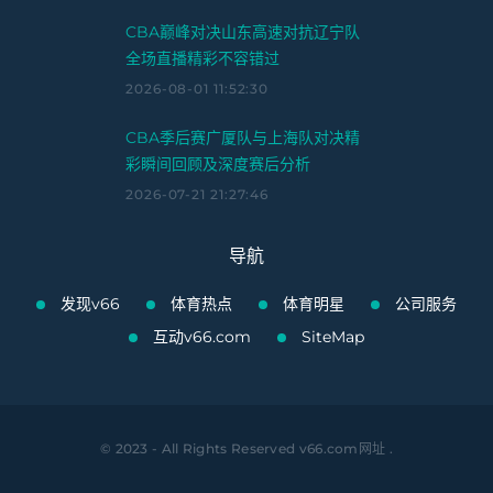
CBA巅峰对决山东高速对抗辽宁队
全场直播精彩不容错过
2026-08-01 11:52:30
CBA季后赛广厦队与上海队对决精
彩瞬间回顾及深度赛后分析
2026-07-21 21:27:46
导航
发现v66
体育热点
体育明星
公司服务
互动v66.com
SiteMap
© 2023 - All Rights Reserved
v66.com网址
.